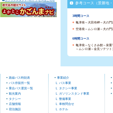
ガソリンスタンドへのアクセスはこちら
参考コース（景勝地・
3時間コース
亀津発～犬田布岬～犬の門
空港発～ムシロ瀬～犬の門
6時間コース
亀津発～なくさみ館～泉重
～ムシロ瀬～金見ソテツト
路線バス時刻表
事業紹介
バス停留所一覧
バス事業
乗合バス運賃一覧
タクシー事業
観光案内
ガソリンスタンド事業
タクシー
整備事業
店舗情報
車検問合せ
宿泊施設
ホテル